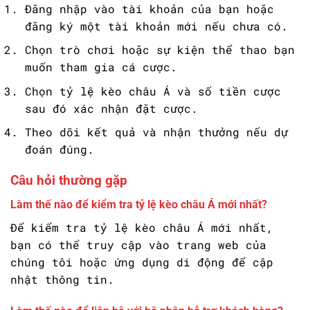
Đăng nhập vào tài khoản của bạn hoặc
đăng ký một tài khoản mới nếu chưa có.
Chọn trò chơi hoặc sự kiện thể thao bạn
muốn tham gia cá cược.
Chọn tỷ lệ kèo châu Á và số tiền cược
sau đó xác nhận đặt cược.
Theo dõi kết quả và nhận thưởng nếu dự
đoán đúng.
Câu hỏi thường gặp
Làm thế nào để kiểm tra tỷ lệ kèo châu Á mới nhất?
Để kiểm tra tỷ lệ kèo châu Á mới nhất,
bạn có thể truy cập vào trang web của
chúng tôi hoặc ứng dụng di động để cập
nhật thông tin.