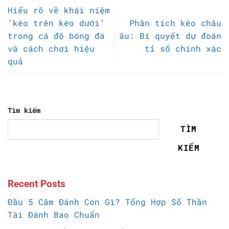
Hiểu rõ về khái niệm
‘kèo trên kèo dưới’
Phân tích kèo châu
trong cá độ bóng đá
âu: Bí quyết dự đoán
và cách chơi hiệu
tỉ số chính xác
quả
Tìm kiếm
TÌM
KIẾM
Recent Posts
Đầu 5 Câm Đánh Con Gì? Tổng Hợp Số Thần
Tài Đánh Bao Chuẩn