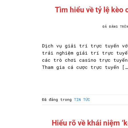
Tìm hiểu về tỷ lệ kèo
ĐÃ ĐĂNG TR
Dịch vụ giải trí trực tuyến vớ
trải nghiệm giải trí trực tuyế
các trò chơi casino trực tuyến
Tham gia cá cược trực tuyến […
Đã đăng trong
TIN TỨC
Hiểu rõ về khái niệm ‘