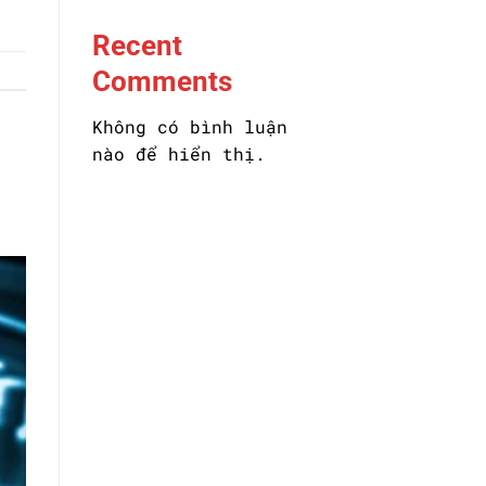
Recent
Comments
Không có bình luận
nào để hiển thị.