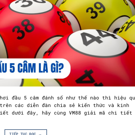
hơi đầu 5 câm đánh số như thế nào thì hiệu q
trên các diễn đàn chia sẻ kiến thức và kinh
iết dưới đây, hãy cùng VM88 giải mã chi tiết
TIẾP TỤC ĐỌC
→