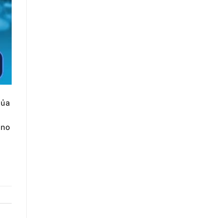
của
ino