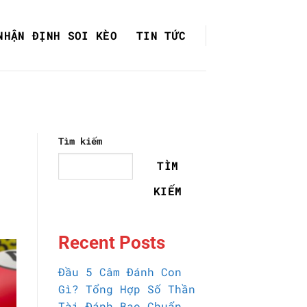
NHẬN ĐỊNH SOI KÈO
TIN TỨC
Tìm kiếm
TÌM
KIẾM
Recent Posts
Đầu 5 Câm Đánh Con
Gì? Tổng Hợp Số Thần
Tài Đánh Bao Chuẩn