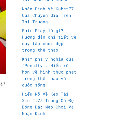
Nhận Định Về Kubet77
Của Chuyên Gia Trên
Thị Trường
Fair Play là gì?
Hướng dẫn chi tiết về
quy tắc chơi đẹp
trong thể thao
Khám phá ý nghĩa của
‘Penalty’: Hiểu rõ
hơn về hình thức phạt
trong thể thao và
uả?
cuộc sống
Hiểu Rõ Về Kèo Tài
Xỉu 2.75 Trong Cá Độ
Bóng Đá: Mẹo Chơi Và
Nhận Định