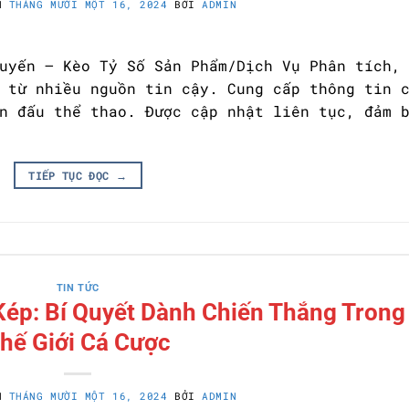
ÊN
THÁNG MƯỜI MỘT 16, 2024
BỞI
ADMIN
uyến – Kèo Tỷ Số Sản Phẩm/Dịch Vụ Phân tích,
 từ nhiều nguồn tin cậy. Cung cấp thông tin 
n đấu thể thao. Được cập nhật liên tục, đảm 
TIẾP TỤC ĐỌC
→
TIN TỨC
ép: Bí Quyết Dành Chiến Thắng Trong
hế Giới Cá Cược
ÊN
THÁNG MƯỜI MỘT 16, 2024
BỞI
ADMIN