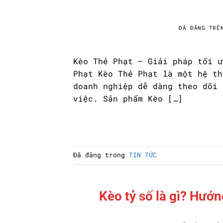
ĐÃ ĐĂNG TR
Kèo Thẻ Phạt – Giải pháp tối ư
Phạt Kèo Thẻ Phạt là một hệ th
doanh nghiệp dễ dàng theo dõi 
việc. Sản phẩm Kèo […]
Đã đăng trong
TIN TỨC
Kèo tỷ số là gì? Hướn