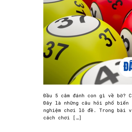
Đầu 5 câm đánh con gì về bờ? C
Đây là những câu hỏi phổ biến 
nghiệm chơi lô đề. Trong bài v
cách chơi […]