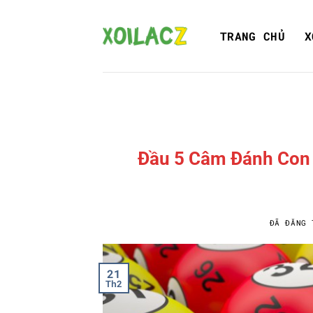
Chuyển
đến
TRANG CHỦ
X
nội
dung
Đầu 5 Câm Đánh Con 
ĐÃ ĐĂNG
21
Th2