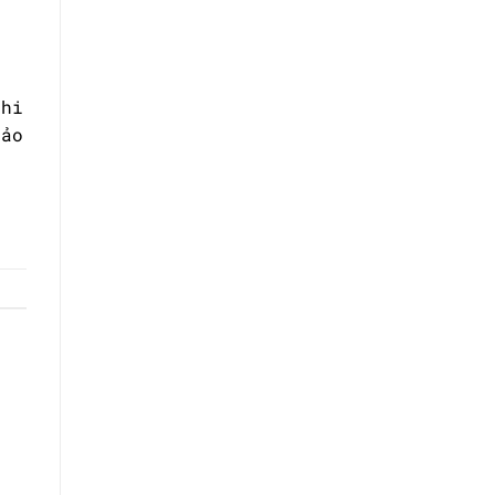
chi
bảo