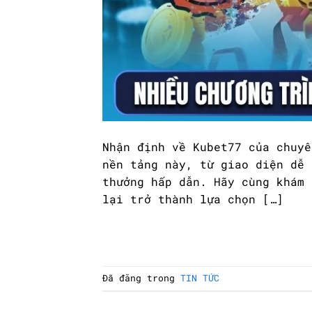
Nhận định về Kubet77 của chuyê
nền tảng này, từ giao diện dễ 
thưởng hấp dẫn. Hãy cùng khám 
lại trở thành lựa chọn […]
Đã đăng trong
TIN TỨC