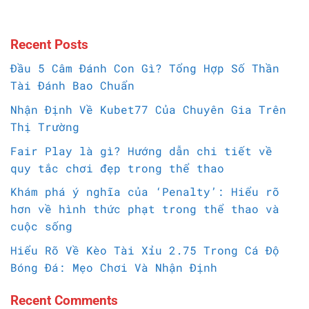
Recent Posts
Đầu 5 Câm Đánh Con Gì? Tổng Hợp Số Thần
Tài Đánh Bao Chuẩn
Nhận Định Về Kubet77 Của Chuyên Gia Trên
Thị Trường
Fair Play là gì? Hướng dẫn chi tiết về
quy tắc chơi đẹp trong thể thao
Khám phá ý nghĩa của ‘Penalty’: Hiểu rõ
hơn về hình thức phạt trong thể thao và
cuộc sống
Hiểu Rõ Về Kèo Tài Xỉu 2.75 Trong Cá Độ
Bóng Đá: Mẹo Chơi Và Nhận Định
Recent Comments