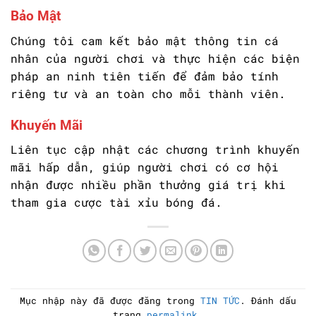
Bảo Mật
Chúng tôi cam kết bảo mật thông tin cá
nhân của người chơi và thực hiện các biện
pháp an ninh tiên tiến để đảm bảo tính
riêng tư và an toàn cho mỗi thành viên.
Khuyến Mãi
Liên tục cập nhật các chương trình khuyến
mãi hấp dẫn, giúp người chơi có cơ hội
nhận được nhiều phần thưởng giá trị khi
tham gia cược tài xỉu bóng đá.
Mục nhập này đã được đăng trong
TIN TỨC
. Đánh dấu
trang
permalink
.