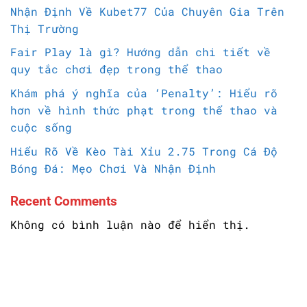
Nhận Định Về Kubet77 Của Chuyên Gia Trên
Thị Trường
Fair Play là gì? Hướng dẫn chi tiết về
quy tắc chơi đẹp trong thể thao
Khám phá ý nghĩa của ‘Penalty’: Hiểu rõ
hơn về hình thức phạt trong thể thao và
cuộc sống
Hiểu Rõ Về Kèo Tài Xỉu 2.75 Trong Cá Độ
Bóng Đá: Mẹo Chơi Và Nhận Định
Recent Comments
Không có bình luận nào để hiển thị.