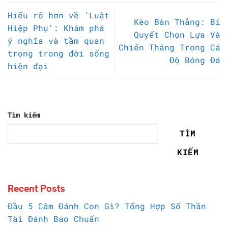
Hiểu rõ hơn về ‘Luật
Kèo Bàn Thắng: Bí
Hiệp Phụ’: Khám phá
Quyết Chọn Lựa Và
ý nghĩa và tầm quan
Chiến Thắng Trong Cá
trọng trong đời sống
Độ Bóng Đá
hiện đại
Tìm kiếm
TÌM
KIẾM
Recent Posts
Đầu 5 Câm Đánh Con Gì? Tổng Hợp Số Thần
Tài Đánh Bao Chuẩn