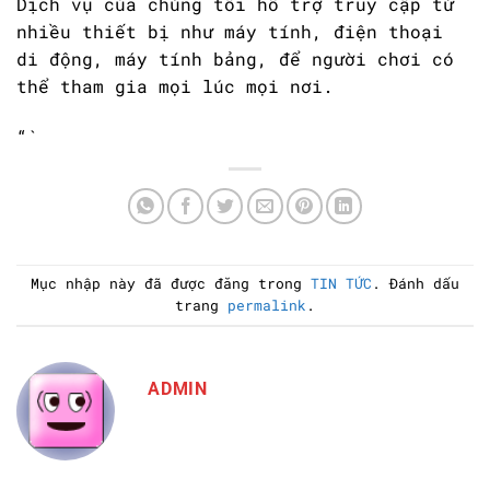
Dịch vụ của chúng tôi hỗ trợ truy cập từ
nhiều thiết bị như máy tính, điện thoại
di động, máy tính bảng, để người chơi có
thể tham gia mọi lúc mọi nơi.
“`
Mục nhập này đã được đăng trong
TIN TỨC
. Đánh dấu
trang
permalink
.
ADMIN