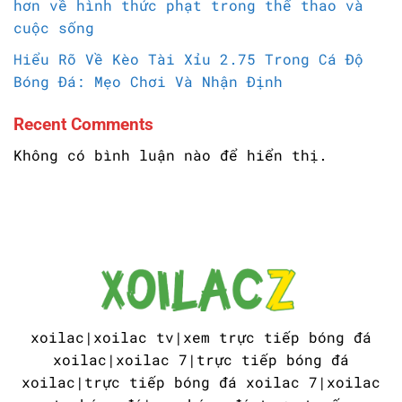
hơn về hình thức phạt trong thể thao và
cuộc sống
Hiểu Rõ Về Kèo Tài Xỉu 2.75 Trong Cá Độ
Bóng Đá: Mẹo Chơi Và Nhận Định
Recent Comments
Không có bình luận nào để hiển thị.
xoilac
|xoilac tv|xem trực tiếp bóng đá
xoilac|xoilac 7|trực tiếp bóng đá
xoilac|trực tiếp bóng đá xoilac 7|xoilac