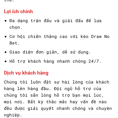
Lợi ích chính
Đa dạng trận đấu và giải đấu để lựa
chọn.
Cơ hội chiến thắng cao với kèo Draw No
Bet.
Giao diện đơn giản, dễ sử dụng.
Hỗ trợ khách hàng nhanh chóng 24/7.
Dịch vụ khách hàng
Chúng tôi luôn đặt sự hài lòng của khách
hàng lên hàng đầu. Đội ngũ hỗ trợ của
chúng tôi sẵn lòng hỗ trợ bạn mọi lúc,
mọi nơi. Bất kỳ thắc mắc hay vấn đề nào
đều được giải quyết nhanh chóng và chuyên
nghiệp.