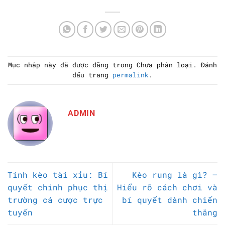
Mục nhập này đã được đăng trong Chưa phân loại. Đánh
dấu trang
permalink
.
ADMIN
Tính kèo tài xỉu: Bí
Kèo rung là gì? –
quyết chinh phục thị
Hiểu rõ cách chơi và
trường cá cược trực
bí quyết dành chiến
tuyến
thắng