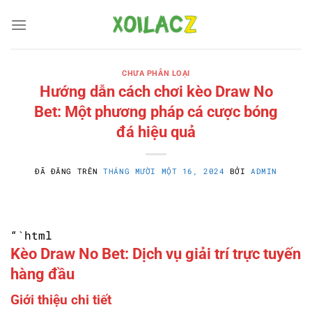
Chuyển
đến
nội
dung
CHƯA PHÂN LOẠI
Hướng dẫn cách chơi kèo Draw No
Bet: Một phương pháp cá cược bóng
đá hiệu quả
ĐÃ ĐĂNG TRÊN
THÁNG MƯỜI MỘT 16, 2024
BỞI
ADMIN
“`html
Kèo Draw No Bet: Dịch vụ giải trí trực tuyến
hàng đầu
Giới thiệu chi tiết