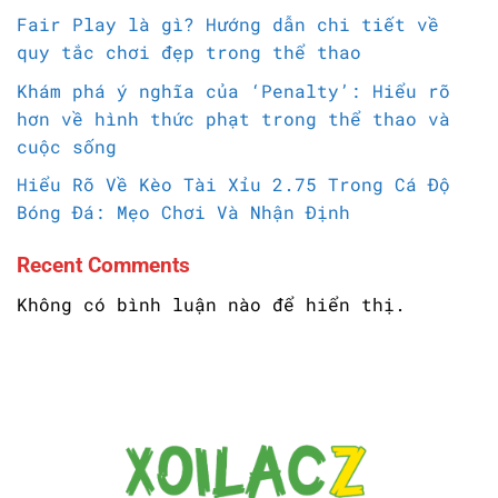
Fair Play là gì? Hướng dẫn chi tiết về
quy tắc chơi đẹp trong thể thao
Khám phá ý nghĩa của ‘Penalty’: Hiểu rõ
hơn về hình thức phạt trong thể thao và
cuộc sống
Hiểu Rõ Về Kèo Tài Xỉu 2.75 Trong Cá Độ
Bóng Đá: Mẹo Chơi Và Nhận Định
Recent Comments
Không có bình luận nào để hiển thị.