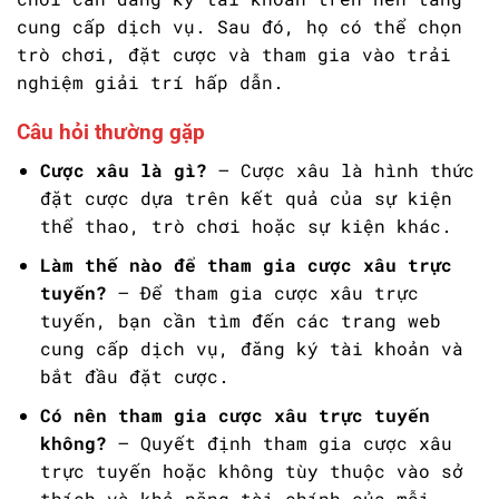
cung cấp dịch vụ. Sau đó, họ có thể chọn
trò chơi, đặt cược và tham gia vào trải
nghiệm giải trí hấp dẫn.
Câu hỏi thường gặp
Cược xâu là gì?
– Cược xâu là hình thức
đặt cược dựa trên kết quả của sự kiện
thể thao, trò chơi hoặc sự kiện khác.
Làm thế nào để tham gia cược xâu trực
tuyến?
– Để tham gia cược xâu trực
tuyến, bạn cần tìm đến các trang web
cung cấp dịch vụ, đăng ký tài khoản và
bắt đầu đặt cược.
Có nên tham gia cược xâu trực tuyến
không?
– Quyết định tham gia cược xâu
trực tuyến hoặc không tùy thuộc vào sở
thích và khả năng tài chính của mỗi