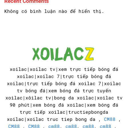
Recent Comments
Không có bình luận nào để hiển thị.
xoilac
|xoilac tv|xem trực tiếp bóng đá
xoilac|xoilac 7|trực tiếp bóng đá
xoilac|trực tiếp bóng đá xoilac 7|xoilac
tv bóng đá|xem bóng đá trực tuyến
xoilac|xôilac tv|bong da xoilac|xoilac tv
90 phút|xem bóng đá xoilac|xem bóng đá
trực tiếp xoilac|tructiepbongda
xoilac|xoilac truc tiep bong da ,
CM88
,
CM88
,
CM88
,
cm88
,
cm88
,
cm88
,
cm88
,