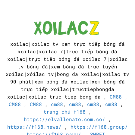
xoilac
|xoilac tv|xem trực tiếp bóng đá
xoilac|xoilac 7|trực tiếp bóng đá
xoilac|trực tiếp bóng đá xoilac 7|xoilac
tv bóng đá|xem bóng đá trực tuyến
xoilac|xôilac tv|bong da xoilac|xoilac tv
90 phút|xem bóng đá xoilac|xem bóng đá
trực tiếp xoilac|tructiepbongda
xoilac|xoilac truc tiep bong da ,
CM88
,
CM88
,
CM88
,
cm88
,
cm88
,
cm88
,
cm88
,
trang chủ f168
,
https://elvallenato.com.co/
,
https://f168.news/
,
https://f168.group/
,
https://f168.navy/
,
SHBET
,