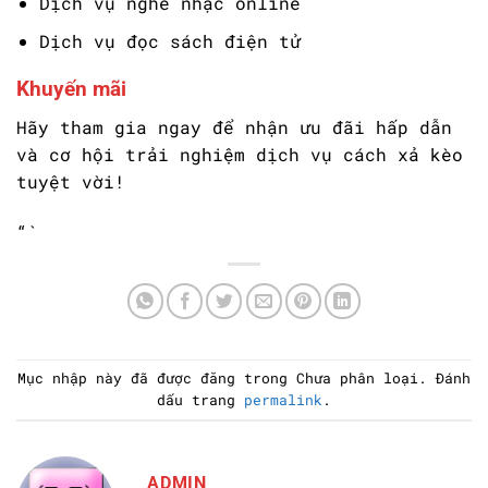
Dịch vụ nghe nhạc online
Dịch vụ đọc sách điện tử
Khuyến mãi
Hãy tham gia ngay để nhận ưu đãi hấp dẫn
và cơ hội trải nghiệm dịch vụ cách xả kèo
tuyệt vời!
“`
Mục nhập này đã được đăng trong Chưa phân loại. Đánh
dấu trang
permalink
.
ADMIN